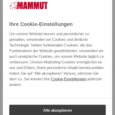
Ihre Cookie-Einstellungen
Um unsere Website besser und persönlicher zu
gestalten, verwenden wir Cookies und ähnliche
Technologie. Neben funktionalen Cookies, die das
Funktionieren der Website gewährleisten, verwenden wir
auch analytische Cookies, um unsere Website täglich zu
verbessern. Unsere Marketing-Cookies ermöglichen es
uns und Dritten, Ihnen persönliche Inhalte bereitzustellen.
Indem Sie auf "Alle akzeptieren" klicken, stimmen Sie
dem zu. Sie können Ihre
Cookie-Einstellungen
jederzeit
Downloads
ändern.
Fassadenpaneele
Broschüre
Alle akzeptieren